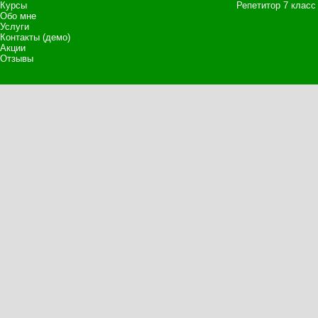
Курсы
Репетитор 7 класс
Обо мне
Услуги
Контакты (демо)
Акции
Отзывы