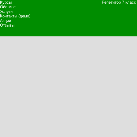
Курсы
Репетитор 7 класс
Обо мне
Услуги
Контакты (демо)
Акции
Отзывы