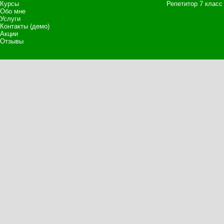
Курсы
Репетитор 7 класс
Обо мне
Услуги
Контакты (демо)
Акции
Отзывы