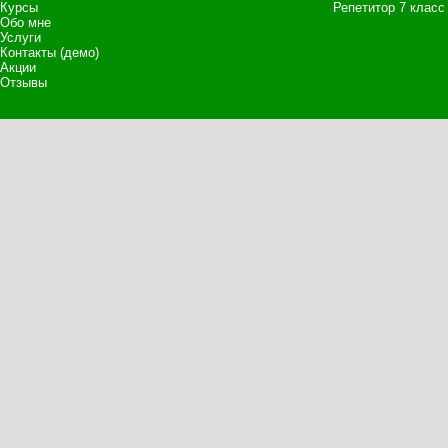
Курсы
Репетитор 7 класс
Обо мне
Услуги
Контакты (демо)
Акции
Отзывы