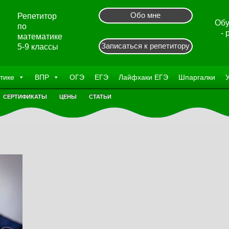
Обо мне
Репетитор
Обу
по
-
математике
Записаться к репетитору
5-9 классы
тике
ВПР
ОГЭ
ЕГЭ
Лайфхаки ЕГЭ
Шпаргалки
СЕРТИФИКАТЫ
ЦЕНЫ
СТАТЬИ