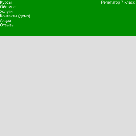
Курсы
Репетитор 7 класс
Обо мне
Услуги
Контакты (демо)
Акции
Отзывы