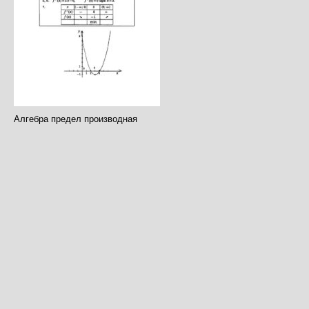
Алгебра предел производная